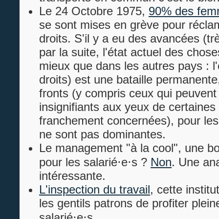
Le 24 Octobre 1975,
90% des femm
se sont mises en grève pour réclam
droits. S'il y a eu des avancées (t
par la suite, l'état actuel des chos
mieux que dans les autres pays : l'
droits) est une bataille permanente
fronts (y compris ceux qui peuven
insignifiants aux yeux de certaine
franchement concernées), pour les
ne sont pas dominantes.
Le management "à la cool", une b
pour les salarié⋅e⋅s ?
Non
. Une an
intéressante.
L'inspection du travail
, cette insti
les gentils patrons de profiter plei
salarié⋅e⋅s.