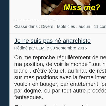
Oh, et oui, il y a des éléments cachés dans cet article, des indices de trucs, des sous-entendus vagues, une structure un peu particulière au texte… Il faut un retour avec un peu de classe, diantre !
Classé dans :
Divers
- Mots clés : aucun -
11 co
Je ne suis pas né anarchiste
Rédigé par LLM le 30 septembre 2015
On me reproche régulièrement de ne
ma position, de voir le monde "tout n
blanc", d'être têtu et, au final, de r
sur mes positions avec la ferme inte
vouloir en bouger, par entêtement, 
par dogme, ou par tout autre procéd
fantasques.