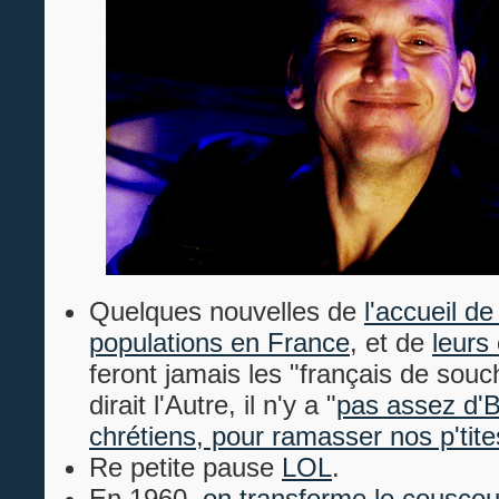
Quelques nouvelles de
l'accueil de
populations en France
, et de
leurs 
feront jamais les "français de so
dirait l'Autre, il n'y a "
pas assez d'B
chrétiens, pour ramasser nos p'tit
Re petite pause
LOL
.
En 1960,
on transforme le couscou