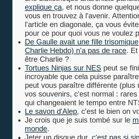
explique ça
, et nous donne quelque
vous en trouvez à l'avenir. Attention
l'article en diagonale, ça vous évit
pour ce pour quoi vous ne voulez 
De Gaulle avait une fille trisomique
Charlie Hebdo) n'a pas de race
. Et
être Charlie ?
Tortues Ninjas sur NES
peut se fini
incroyable que cela puisse paraître
peut vous paraître différente (plus
vos souvenirs, c'est normal : rares 
qui changeaient le tempo entre N
Le savon d'Alep
, c'est le bien on v
Je crois que je suis tombé sur le
m
monde
.
Jeter un disque dur,
c'est pas si s