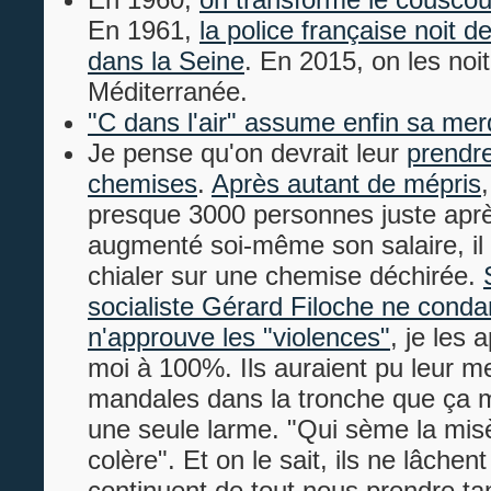
En 1961,
la police française noit 
dans la Seine
. En 2015, on les noi
Méditerranée.
"C dans l'air" assume enfin sa me
Je pense qu'on devrait leur
prendre
chemises
.
Après autant de mépris
presque 3000 personnes juste aprè
augmenté soi-même son salaire, il 
chialer sur une chemise déchirée.
socialiste Gérard Filoche ne cond
n'approuve les "violences"
, je les
moi à 100%. Ils auraient pu leur m
mandales dans la tronche que ça m'
une seule larme. "Qui sème la misè
colère". Et on le sait, ils ne lâchent
continuent de tout nous prendre tan