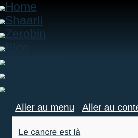
Home
Shaarli
Zerobin
Blog
Downloads
Autoblogs
About
Aller au menu
Aller au con
Le cancre est là