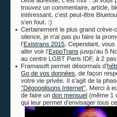
cette adresse, c'est moi". Si vous 
trouvez un commentaire, article, bl
intéressant, c'est peut-être Blueto
s'en fout. :)
Certainement le plus grand crève
silence, je n'ai pas pu faire la pro
l'
Existrans
2015
. Cependant, vous 
aller voir l'
ExpoTrans
jusqu'au 5 N
au centre LGBT Paris IDF, à 2 pa
Framasoft permet désormais d'
héb
Go de vos données
, de façon res
votre vie privée. Il s'agit de la ph
"Dégooglisons Internet"
. Merci à e
de faire un
don mensuel
(même 1 ou
qui leur permet d'envisager tous c