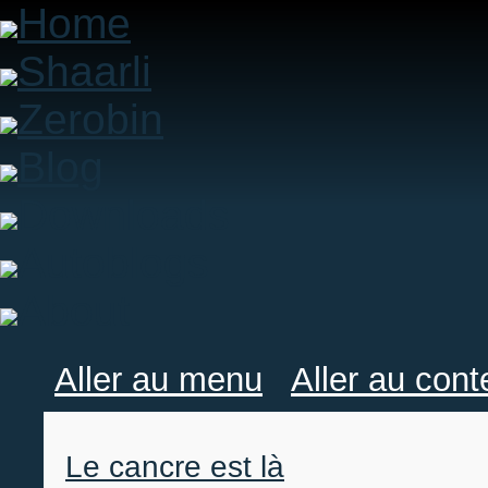
Home
Shaarli
Zerobin
Blog
Downloads
Autoblogs
About
Aller au menu
Aller au con
Le cancre est là