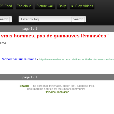
SS Feed
Tag cloud
Picture wall
Daily
► Play Videos
page 1 / 1
e vrais hommes, pas de guimauves féminisées"
isme...
Rechercher sur la river !
-
http://www.marianne.net/christine-boutin-les-femmes-ont-
page 1 / 1
Shaarli
- The personal, minimalist, super-fast, database free,
bookmarking service by the Shaarli community -
Help/documentation