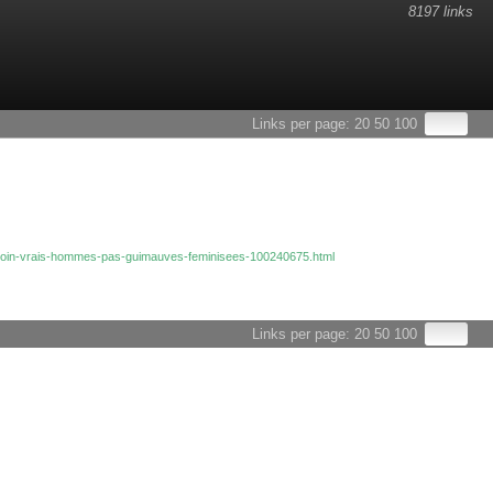
8197 links
Links per page:
20
50
100
besoin-vrais-hommes-pas-guimauves-feminisees-100240675.html
Links per page:
20
50
100