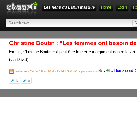
Les liens du Lapin Masqué
Home
Login
R
Christine Boutin : "Les femmes ont besoin d
En fait, Christine Boutin est peut-être le meilleur argument contre le viril
(via David)
-
-
Lien cassé ? 
February 29, 2016 at 10:45:19 AM GMT+1
- permalink
-
fb
fs