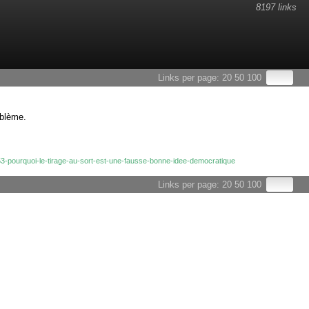
8197 links
Links per page:
20
50
100
oblème.
53-pourquoi-le-tirage-au-sort-est-une-fausse-bonne-idee-democratique
Links per page:
20
50
100