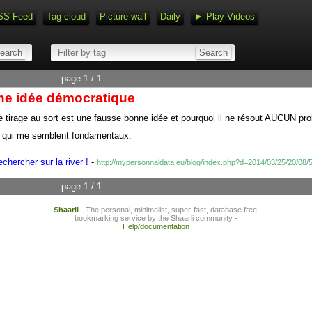
SS Feed
Tag cloud
Picture wall
Daily
► Play Videos
page 1 / 1
nne idée démocratique
le tirage au sort est une fausse bonne idée et pourquoi il ne résout AUCUN pr
nts qui me semblent fondamentaux.
chercher sur la river !
-
http://mypersonnaldata.eu/blog/index.php?d=2014/03/25/20/08/
page 1 / 1
Shaarli
- The personal, minimalist, super-fast, database free,
bookmarking service by the Shaarli community -
Help/documentation