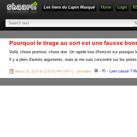
Les liens du Lapin Masqué
Home
Login
R
Pourquoi le tirage au sort est une fausse bo
Voilà, chose promise, chose due. Un rapide tour d'horizon sur pourquoi 
Il y a plein d'autres arguments, mais je me suis concentré sur les poi
-
-
Lien cassé ? Re
March 25, 2014 at 11:03:41 PM GMT+1
- permalink
-