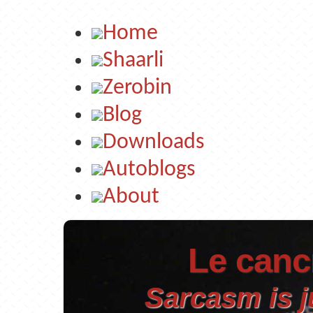
Home
Shaarli
Zerobin
Blog
Downloads
Autoblogs
About
Le cancr
Sarcasm is j