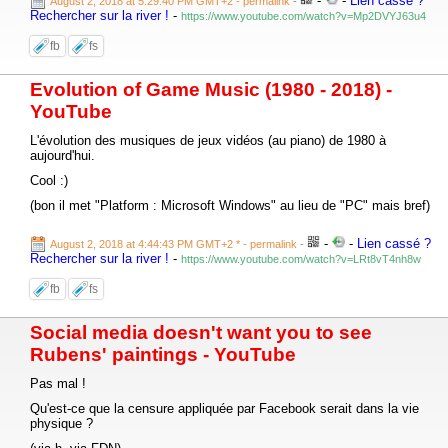
-
-
Lien cassé ?
August 2, 2018 at 5:29:40 PM GMT+2
- permalink
-
Rechercher sur la river !
-
https://www.youtube.com/watch?v=Mp2DVYJ63u4
fb
fs
Evolution of Game Music (1980 - 2018) -
YouTube
L'évolution des musiques de jeux vidéos (au piano) de 1980 à
aujourd'hui.
Cool :)
(bon il met "Platform : Microsoft Windows" au lieu de "PC" mais bref)
-
-
Lien cassé ?
August 2, 2018 at 4:44:43 PM GMT+2 *
- permalink
-
Rechercher sur la river !
-
https://www.youtube.com/watch?v=LRt8vT4nh8w
fb
fs
Social media doesn't want you to see
Rubens' paintings - YouTube
Pas mal !
Qu'est-ce que la censure appliquée par Facebook serait dans la vie
physique ?