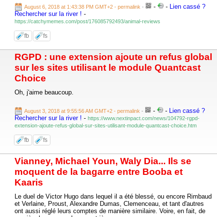
-
-
Lien cassé ?
August 6, 2018 at 1:43:38 PM GMT+2
- permalink
-
Rechercher sur la river !
-
https://catchymemes.com/post/176085792493/animal-reviews
fb
fs
RGPD : une extension ajoute un refus global
sur les sites utilisant le module Quantcast
Choice
Oh, j'aime beaucoup.
-
-
Lien cassé ?
August 3, 2018 at 9:55:56 AM GMT+2
- permalink
-
Rechercher sur la river !
-
https://www.nextinpact.com/news/104792-rgpd-
extension-ajoute-refus-global-sur-sites-utilisant-module-quantcast-choice.htm
fb
fs
Vianney, Michael Youn, Waly Dia... Ils se
moquent de la bagarre entre Booba et
Kaaris
Le duel de Victor Hugo dans lequel il a été blessé, ou encore Rimbaud
et Verlaine, Proust, Alexandre Dumas, Clemenceau, et tant d'autres
ont aussi réglé leurs comptes de manière similaire. Voire, en fait, de