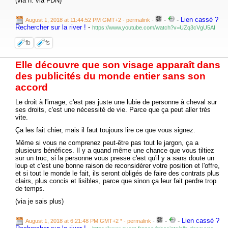
(via h. via FDN)
-
-
Lien cassé ?
August 1, 2018 at 11:44:52 PM GMT+2
- permalink
-
Rechercher sur la river !
-
https://www.youtube.com/watch?v=UZq3cVgU5AI
fb
fs
Elle découvre que son visage apparaît dans
des publicités du monde entier sans son
accord
Le droit à l'image, c'est pas juste une lubie de personne à cheval sur
ses droits, c'est une nécessité de vie. Parce que ça peut aller très
vite.
Ça les fait chier, mais il faut toujours lire ce que vous signez.
Même si vous ne comprenez peut-être pas tout le jargon, ça a
plusieurs bénéfices. Il y a quand même une chance que vous tiltiez
sur un truc, si la personne vous presse c'est qu'il y a sans doute un
loup et c'est une bonne raison de reconsidérer votre position et l'offre,
et si tout le monde le fait, ils seront obligés de faire des contrats plus
clairs, plus concis et lisibles, parce que sinon ça leur fait perdre trop
de temps.
(via je sais plus)
-
-
Lien cassé ?
August 1, 2018 at 6:21:48 PM GMT+2 *
- permalink
-