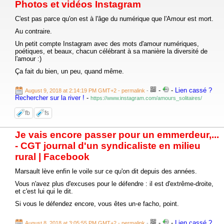
Photos et vidéos Instagram
C'est pas parce qu'on est à l'âge du numérique que l'Amour est mort.
Au contraire.
Un petit compte Instagram avec des mots d'amour numériques,
poétiques, et beaux, chacun célébrant à sa manière la diversité de
l'amour :)
Ça fait du bien, un peu, quand même.
-
-
Lien cassé ?
August 9, 2018 at 2:14:19 PM GMT+2
- permalink
-
Rechercher sur la river !
-
https://www.instagram.com/amours_solitaires/
fb
fs
Je vais encore passer pour un emmerdeur,...
- CGT journal d'un syndicaliste en milieu
rural | Facebook
Marsault lève enfin le voile sur ce qu'on dit depuis des années.
Vous n'avez plus d'excuses pour le défendre : il est d'extrême-droite,
et c'est lui qui le dit.
Si vous le défendez encore, vous êtes un⋅e facho, point.
-
-
Lien cassé ?
August 8, 2018 at 3:05:55 PM GMT+2
- permalink
-