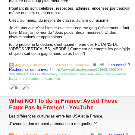
manière beaucoup plus meurtrière.
Pourtant ils sont célébrés, respectés, admirés, encensés par ceux-là
même qui rient de ce combat.
C'est, au mieux, du mépris de classe, au pire du racisme.
Je dis pas que c'est bien et que c'est comme ça qu'idéalement il faut
faire. Mais j'ai horreur du "deux poids, deux mesures". Et des
discriminations et oppressions.
(et le problème là dedans c'est quand même ces PÉTAINS DE
VIDÉOS VERTICALES, MERDE ! Comment on compte les poin[g|t]s
et qu'on sait qui a gagné nous après hein ?)
-
-
Lien cassé ?
August 2, 2018 at 6:01:18 PM GMT+2 *
- permalink
-
Rechercher sur la river !
-
http://www.lefigaro.fr/culture/2018/08/02/03004-
20180802ARTFIG00070-vianney-michael-youn-leurs-reactions-ironiques-sur-la-
bagarre-entre-booba-et-kaaris.php
fb
fs
What NOT to do in France: Avoid These
Faux Pas in France! - YouTube
Les différences culturelles entre les USA et la France.
J'avoue le dernier point a tendance à me gonfler ^^