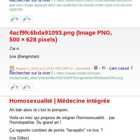
Rechercher sur la river !
-
https://www.ouest-france.fr/societe/elle-decouvre-
que-son-visage-apparait-dans-des-publicites-du-monde-entier-sans-son-accord-
5905709
fb
fs
4acf9fc6bda91093.png (Image PNG,
500 × 628 pixels)
J'ai ri.
(via @angristan)
-
-
Lien cassé ?
August 1, 2018 at 6:13:51 PM GMT+2
- permalink
-
Rechercher sur la river !
-
https://media.mstdn.io/mstdn-
media/media_attachments/files/002/426/870/original/4acf9fc6bda91093.png
fb
fs
Homosexualité | Médecine intégrée
Ah bah alors là c'est le pompom.
Voila un mec qui propose de soigner l'homosexualité... par
l'homéopathie. Du grand art !
Ça rapporte combien de points "facepalm" ce truc ?
(via Gilles)