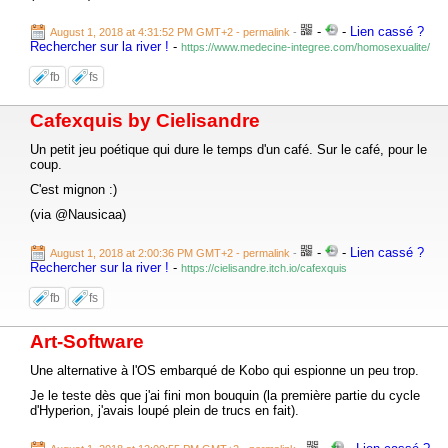
-
-
Lien cassé ?
August 1, 2018 at 4:31:52 PM GMT+2
- permalink
-
Rechercher sur la river !
-
https://www.medecine-integree.com/homosexualite/
fb
fs
Cafexquis by Cielisandre
Un petit jeu poétique qui dure le temps d'un café. Sur le café, pour le
coup.
C'est mignon :)
(via @Nausicaa)
-
-
Lien cassé ?
August 1, 2018 at 2:00:36 PM GMT+2
- permalink
-
Rechercher sur la river !
-
https://cielisandre.itch.io/cafexquis
fb
fs
Art-Software
Une alternative à l'OS embarqué de Kobo qui espionne un peu trop.
Je le teste dès que j'ai fini mon bouquin (la première partie du cycle
d'Hyperion, j'avais loupé plein de trucs en fait).