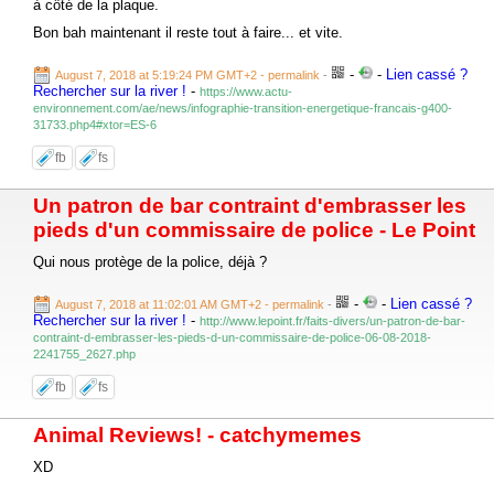
à côté de la plaque.
Bon bah maintenant il reste tout à faire... et vite.
-
-
Lien cassé ?
August 7, 2018 at 5:19:24 PM GMT+2
- permalink
-
Rechercher sur la river !
-
https://www.actu-
environnement.com/ae/news/infographie-transition-energetique-francais-g400-
31733.php4#xtor=ES-6
fb
fs
Un patron de bar contraint d'embrasser les
pieds d'un commissaire de police - Le Point
Qui nous protège de la police, déjà ?
-
-
Lien cassé ?
August 7, 2018 at 11:02:01 AM GMT+2
- permalink
-
Rechercher sur la river !
-
http://www.lepoint.fr/faits-divers/un-patron-de-bar-
contraint-d-embrasser-les-pieds-d-un-commissaire-de-police-06-08-2018-
2241755_2627.php
fb
fs
Animal Reviews! - catchymemes
XD