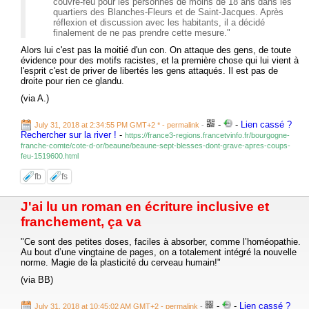
couvre-feu pour les personnes de moins de 18 ans dans les
quartiers des Blanches-Fleurs et de Saint-Jacques. Après
réflexion et discussion avec les habitants, il a décidé
finalement de ne pas prendre cette mesure."
Alors lui c'est pas la moitié d'un con. On attaque des gens, de toute
évidence pour des motifs racistes, et la première chose qui lui vient à
l'esprit c'est de priver de libertés les gens attaqués. Il est pas de
droite pour rien ce glandu.
(via A.)
-
-
Lien cassé ?
July 31, 2018 at 2:34:55 PM GMT+2 *
- permalink
-
Rechercher sur la river !
-
https://france3-regions.francetvinfo.fr/bourgogne-
franche-comte/cote-d-or/beaune/beaune-sept-blesses-dont-grave-apres-coups-
feu-1519600.html
fb
fs
J'ai lu un roman en écriture inclusive et
franchement, ça va
"Ce sont des petites doses, faciles à absorber, comme l’homéopathie.
Au bout d’une vingtaine de pages, on a totalement intégré la nouvelle
norme. Magie de la plasticité du cerveau humain!"
(via BB)
-
-
Lien cassé ?
July 31, 2018 at 10:45:02 AM GMT+2
- permalink
-