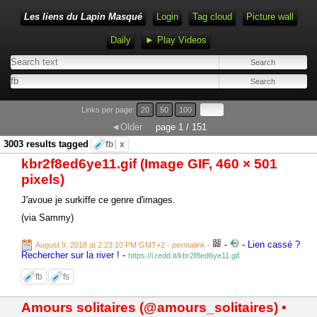
Les liens du Lapin Masqué
Login
Tag cloud
Picture wall
Daily
► Play Videos
Links per page:
20
50
100
◄Older
page 1 / 151
3003 results tagged
fb
x
kbr2f8ed6ye11.gif (Image GIF, 460 × 501
pixels)
J'avoue je surkiffe ce genre d'images.
(via Sammy)
-
-
Lien cassé ?
August 9, 2018 at 2:23:10 PM GMT+2
- permalink
-
Rechercher sur la river !
-
https://i.redd.it/kbr2f8ed6ye11.gif
fb
fs
Amours solitaires (@amours_solitaires) •