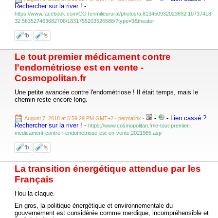
Rechercher sur la river !
-
https://www.facebook.com/CGTenmilieurural/photos/a.813450932023692.10737418
32.563527463682708/1831755203526588/?type=3&theater
fb
fs
Le tout premier médicament contre
l'endométriose est en vente -
Cosmopolitan.fr
Une petite avancée contre l'endométriose ! Il était temps, mais le
chemin reste encore long.
-
-
Lien cassé ?
August 7, 2018 at 5:59:29 PM GMT+2
- permalink
-
Rechercher sur la river !
-
https://www.cosmopolitan.fr/le-tout-premier-
medicament-contre-l-endometriose-est-en-vente,2021965.asp
fb
fs
La transition énergétique attendue par les
Français
Hou la claque.
En gros, la politique énergétique et environnementale du
gouvernement est considérée comme merdique, incompréhensible et