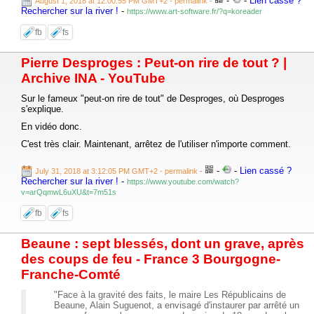
-
-
Lien cassé ?
August 1, 2018 at 12:00:55 PM GMT+2
- permalink
-
Rechercher sur la river !
-
https://www.art-software.fr/?q=koreader
fb
fs
Pierre Desproges : Peut-on rire de tout ? |
Archive INA - YouTube
Sur le fameux "peut-on rire de tout" de Desproges, où Desproges
s'explique.
En vidéo donc.
C'est très clair. Maintenant, arrêtez de l'utiliser n'importe comment.
-
-
Lien cassé ?
July 31, 2018 at 3:12:05 PM GMT+2
- permalink
-
Rechercher sur la river !
-
https://www.youtube.com/watch?
v=arQqmwL6uXU&t=7m51s
fb
fs
Beaune : sept blessés, dont un grave, après
des coups de feu - France 3 Bourgogne-
Franche-Comté
"Face à la gravité des faits, le maire Les Républicains de
Beaune, Alain Suguenot, a envisagé d'instaurer par arrêté un