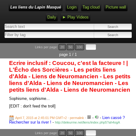
Les liens du Lapin Masqué
Login
Tag cloud
Picture wall
Daily
► Play Videos
Links per page:
20
50
100
page 1 / 1
Ecrire inclusif : Coucou, c'est la facteure ! |
L'Écho des Sorcières - Les petits liens
d'Alda - Liens de Neuromancien - Les petits
liens d'Alda - Liens de Neuromancien - Les
petits liens d'Alda - Liens de Neuromancien
Sophisme, sophisme...
[EDIT : don't feed the troll]
-
-
Lien cassé ?
April 7, 2015 at 2:45:01 PM GMT+2
- permalink
-
Rechercher sur la river !
-
http://deleurme.net/liens/index.php5?ah4ogA
Links per page:
20
50
100