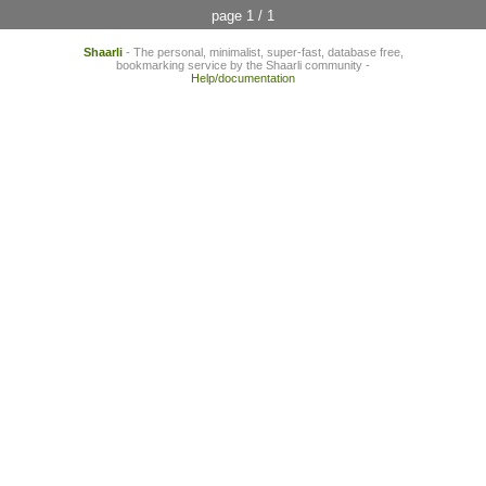
page 1 / 1
Shaarli
- The personal, minimalist, super-fast, database free,
bookmarking service by the Shaarli community -
Help/documentation