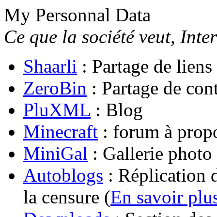
My Personnal Data
Ce que la société veut, Inter
Shaarli
: Partage de liens
ZeroBin
: Partage de con
PluXML
: Blog
Minecraft
: forum à prop
MiniGal
: Gallerie photo
Autoblogs
: Réplication d
la censure (
En savoir plu