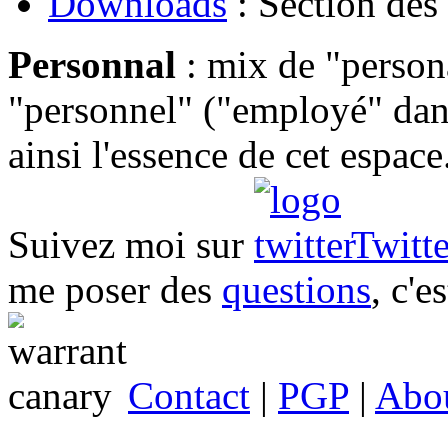
Downloads
: Section des
Personnal
: mix de "persona
"personnel" ("employé" dan
ainsi l'essence de cet espace
Suivez moi sur
Twitte
me poser des
questions
, c'e
Contact
|
PGP
|
Abo