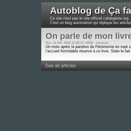
Autoblog de Ça fa
Ce site n'est pas le site officiel cafaitgenre.org.
C'est un blog automatisé qui réplique les articl
On parle de mon livre
Sun, 11 Dec 2016 11:48:12 +0000 -
(
source
)
Un mois après la parution du Féminisme en sept sl
l’accueil formidable réservé à ce livre. Slate le f
See all articles