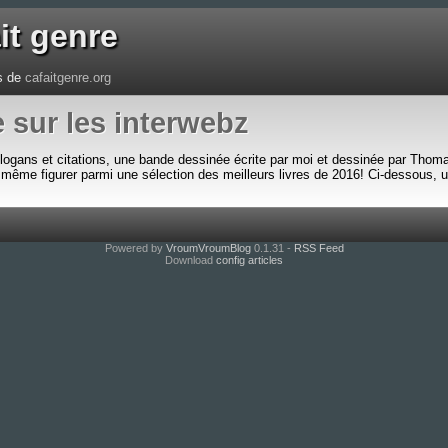
it genre
es de
cafaitgenre.org
 sur les interwebz
ogans et citations, une bande dessinée écrite par moi et dessinée par Thoma
ait même figurer parmi une sélection des meilleurs livres de 2016! Ci-dessous, 
Powered by
VroumVroumBlog
0.1.31 -
RSS Feed
Download
config
articles