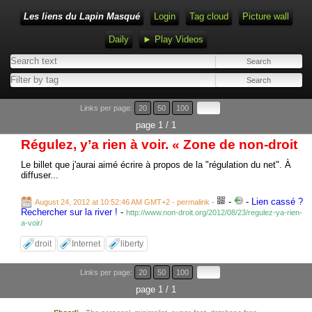
Les liens du Lapin Masqué
Login
Tag cloud
Picture wall
Daily
► Play Videos
Links per page:
20
50
100
page 1 / 1
Régulez, y’a rien à voir. « Zone de non-droit
Le billet que j'aurai aimé écrire à propos de la "régulation du net". À
diffuser...
-
-
Lien cassé ?
August 24, 2012 at 10:52:46 AM GMT+2
- permalink
-
Rechercher sur la river !
-
http://www.non-droit.org/2012/08/23/regulez-ya-rien-
a-voir/
droit
Internet
liberty
Links per page:
20
50
100
page 1 / 1