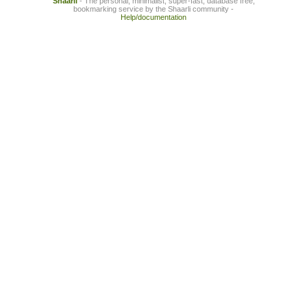
Shaarli
- The personal, minimalist, super-fast, database free,
bookmarking service by the Shaarli community -
Help/documentation