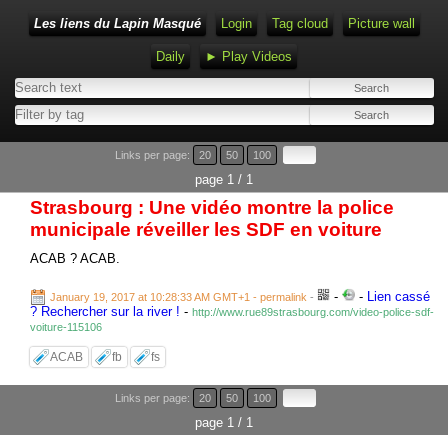
Les liens du Lapin Masqué
Login
Tag cloud
Picture wall
Daily
► Play Videos
Links per page:
20
50
100
page 1 / 1
Strasbourg : Une vidéo montre la police
municipale réveiller les SDF en voiture
ACAB ? ACAB.
-
-
Lien cassé
January 19, 2017 at 10:28:33 AM GMT+1
- permalink
-
? Rechercher sur la river !
-
http://www.rue89strasbourg.com/video-police-sdf-
voiture-115106
ACAB
fb
fs
Links per page:
20
50
100
page 1 / 1